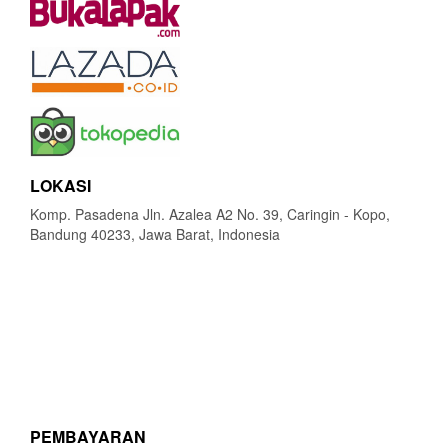
LOKASI
Komp. Pasadena Jln. Azalea A2 No. 39, Caringin - Kopo,
Bandung 40233, Jawa Barat, Indonesia
PEMBAYARAN