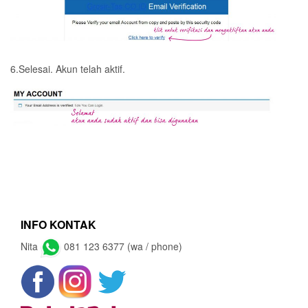
6.Selesai. Akun telah aktif.
INFO KONTAK
Nita
081 123 6377 (wa / phone)