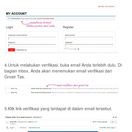
4.Untuk melakukan verifikasi, buka email Anda terlebih dulu. Di
bagian inbox, Anda akan menemukan email verifikasi dari
Grosir Tas.
5.Klik link verifikasi yang terdapat di dalam email tersebut.