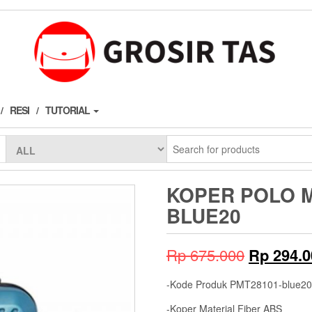
RESI
TUTORIAL
KOPER POLO M
BLUE20
Original
Rp
675.000
Rp
294.0
price
-Kode Produk PMT28101-blue20
was:
-Koper Material Fiber ABS