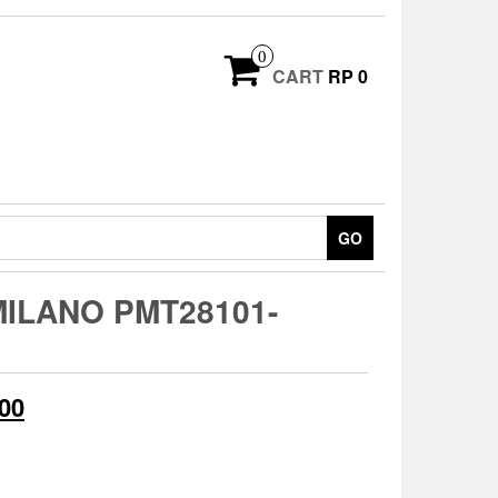
0
CART
RP 0
GO
ILANO PMT28101-
Current
00
price
is: