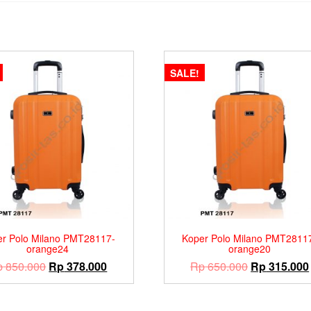
SALE!
er Polo Milano PMT28117-
Koper Polo Milano PMT2811
orange24
orange20
Original
Current
Original
p
850.000
Rp
378.000
Rp
650.000
Rp
315.000
price
price
price
was:
is:
was: