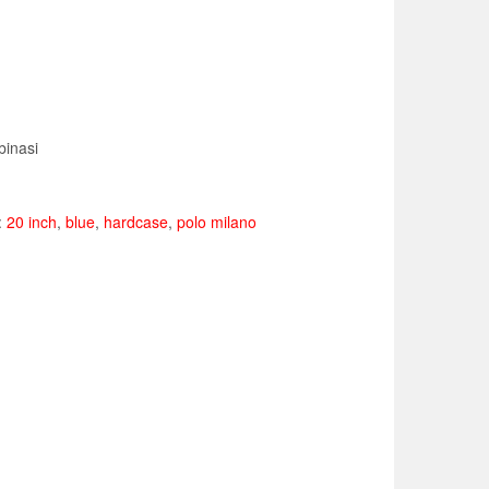
00.
Rp 294.000.
binasi
:
20 inch
,
blue
,
hardcase
,
polo milano