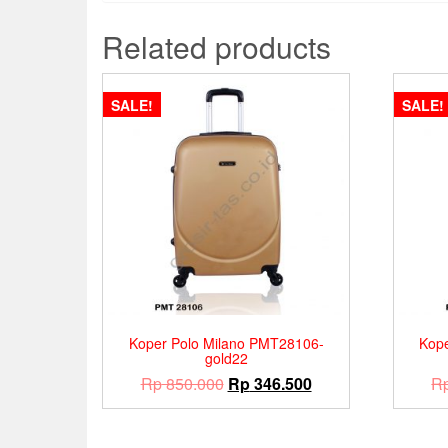
Related products
SALE!
SALE!
Koper Polo Milano PMT28106-
Kop
gold22
Original
Current
Rp
850.000
Rp
346.500
R
price
price
was:
is: