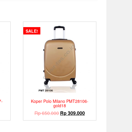
SALE!
7-
Koper Polo Milano PMT28106-
gold18
Current
Original
Current
Rp
650.000
Rp
309.000
price
price
price
is:
was:
is: