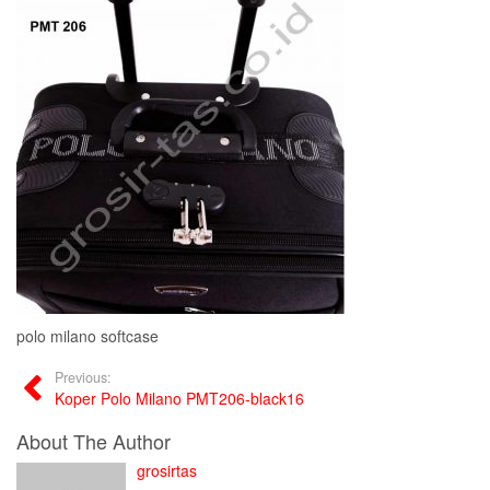
polo milano softcase
Previous:
Koper Polo Milano PMT206-black16
About The Author
grosirtas